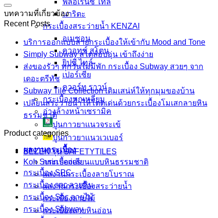
ฟลอเรนซ์ ไทล์
บทความที่เกี่ยวข้อง
นาริตะ
Recent Posts
กระเบื้องสระว่ายน้ำ KENZAI
อเมซอน
บริการออกแบบลายกระเบื้องให้เข้ากับ Mood and Tone
ควอทซ์ สโตน
Simply Subway สไตล์อบอุ่น เข้าถึงง่าย
ยิปซี ไทล์
ส่งของรัวๆ ทุกวันไม่มีพัก กระเบื้อง Subway สวยๆ จาก
เปอร์เซีย
เดอะตรีทัช
ควอร์ท ราวน์
Subway Tile Collection เติมเสน่ห์ให้ทุกมุมของบ้าน
กระเบื้องหกเหลี่ยม
เปลี่ยนสระว่ายน้ำให้โดดเด่นด้วยกระเบื้องโมเสกลายหิน
อ่างล้างหน้าเซรามิค
ธรรมชาติ
ปูนกาวยาเเนวจระเข้
Product categories
ปูนกาวยาเเนวเวเบอร์
ผลงานกระเบื้อง
BEZEN รุ่น SAFETYTILES
Koh Surin series
กระเบื้องเลียนแบบหินธรรมชาติ
กระเบื้อง SPC
ผลงานกระเบื้องลายโบราณ
กระเบื้อง spc ลายหิน
ผลงานกระเบื้องสระว่ายนํ้า
กระเบื้อง Spc ลายไม้
กระเบื้องลายไม้
กระเบื้อง Subway
กระเบื้องลายหินอ่อน