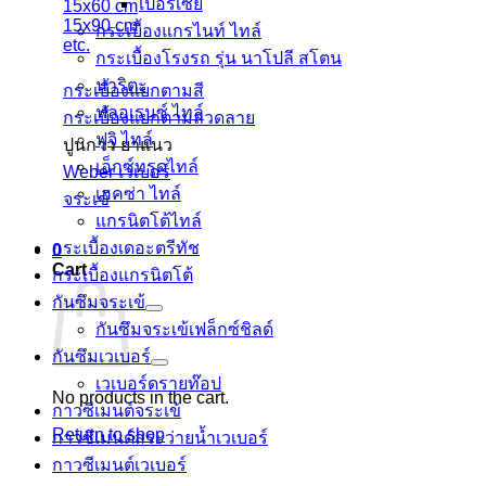
เปอร์เซีย
15x60 cm
15x90 cm
กระเบื้องแกรไนท์ ไทล์
etc.
กระเบื้องโรงรถ รุ่น นาโปลี สโตน
นาริตะ
กระเบื้องแยกตามสี
ฟลอเรนซ์ ไทล์
กระเบื้องแยกตามลวดลาย
ฟูจิ ไทล์
ปูนกาว ยาแนว
เอ็กซ์ทรูดไทล์
Weber เวเบอร์
เฮคซ่า ไทล์
จระเข้
แกรนิตโต้ไทล์
กระเบื้องเดอะตรีทัช
0
Cart
กระเบื้องแกรนิตโต้
กันซึมจระเข้
กันซึมจระเข้เฟล็กซ์ชิลด์
กันซึมเวเบอร์
เวเบอร์ดรายท๊อป
No products in the cart.
กาวซีเมนต์จระเข้
Return to shop
กาวซีเมนต์สระว่ายนํ้าเวเบอร์
กาวซีเมนต์เวเบอร์