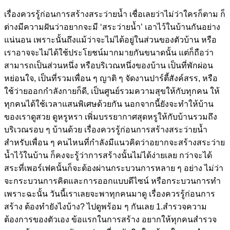
เรื่องควรรู้ก่อนการสร้างสระว่ายน้ำ เชื่อเลยว่าไม่ว่าใครก็ตาม ก็
ต่างมีความฝันว่าอยากจะมี ‘สระว่ายน้ำ’ เอาไว้ในบ้านกันอย่าง
แน่นอน เพราะนั้นถึงแม้ว่าจะไม่ได้อยู่ในส่วนของตัวบ้าน หรือ
เราอาจจะไม่ได้ใช้ประโยชน์มากมายกันขนาดนั้น แต่ก็ถือว่า
สามารถเป็นส่วนหนึ่ง หรือบริเวณหนึ่งของบ้าน เป็นที่พักผ่อน
หย่อนใจ, เป็นที่รวมเพื่อน ๆ ญาติ ๆ จัดงานปาร์ตี้สังค์สรร, หรือ
ใช้ว่ายออกกำลังกายก็ดี, เป็นศูนย์รวมความสุขให้กับทุกคน ให้
ทุกคนได้ใช้เวลาแสนพิเศษด้วยกัน นอกจากนี้ยังจะทำให้บ้าน
ของเราดูสวย ดูหรูหรา เพิ่มบรรยากาศสุดหรูให้กับบ้านรวมถึง
บริเวณรอบ ๆ บ้านด้วย เรื่องควรรู้ก่อนการสร้างสระว่ายน้ำ
สำหรับเพื่อน ๆ คนไหนที่กำลังมีแนวคิดว่าอยากจะสร้างสระว่าย
น้ำไว้ในบ้าน ก็คงจะรู้ว่าการสร้างนั้นไม่ได้ง่ายเลย กว่าจะได้
สระที่เพอร์เฟคนั้นก็จะต้องผ่านกระบวนการหลาย ๆ อย่าง ไม่ว่า
จะกระบวนการคิดและการออกแบบดีไซน์ หรือกระบวนการทำ
เพราะฉะนั้น วันนี้เราเลยจะพาทุกคนมาดู เรื่องควรรู้ก่อนการ
สร้าง ต้องทำยังไงบ้าง? ไปดูพร้อม ๆ กันเลย 1.สำรวจความ
ต้องการของตัวเอง ข้อแรกในการสร้าง อยากให้ทุกคนสำรวจ