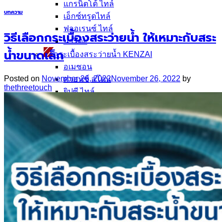
แกรนิตโต้ ไทล์
บทความ
เอ็กซ์ทรูดไทล์
ฟลอเรนซ์ ไทล์
วิธีเลือกกระเบื้องสระว่ายน้ำ ให้เหมาะกับสระ
นาริตะ
น้ำขนาดเล็ก
กระเบื้องสระว่ายน้ำ KENZAI
อเมซอน
Posted on
November 26, 2022
November 26, 2022
by
ควอทซ์ สโตน
thethreetouch
ยิปซี ไทล์
เปอร์เซีย
ควอร์ท ราวน์
กระเบื้องหกเหลี่ยม
อ่างล้างหน้าเซรามิค
ปูนกาวยาเเนวจระเข้
ปูนกาวยาเเนวเวเบอร์
ผลงานกระเบื้อง
กระเบื้องเลียนแบบหินธรรมชาติ
ผลงานกระเบื้องลายโบราณ
ผลงานกระเบื้องสระว่ายนํ้า