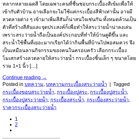
หลากหลายเฉดสี โดยเฉพาะคนที่ชื่นชอบกระเบื้องสีเข้มเพื่อให้
เข้ากับตัวบ้าน อาจเลือกจะไม่ใช้แค่กระเบื้องสีฟ้าเท่านั้น อาจมี
ลวดลายต่าง ๆ เข้ามาเพิ่มสีสันก็น่าสนใจเช่นกัน ทั้งหมดล้วนเป็น
ตัวที่สร้างสีสันและจุดประสงค์ก็เพื่อทำให้สระว่ายน้ำน่าลงเล่น
เพราะสระว่ายน้ำถือเป็นองค์ประกอบที่ทำให้บ้านดูดีขึ้น และ
สระน้ำใช้พื้นที่เยอะมากเรียกได้ว่ากินพื้นที่บ้านไปพอสมควร จึง
เป็นเหมือนลานกิจกรรมของคนในครอบครัว เลือกกระเบื้อง
โมเสกสร้างลวดลายให้สระว่ายน้ำ กระเบื้องชิ้นเล็ก ๆ ขนาดโดย
รวม 1×1 นิ้ว […]
Continue reading
→
Posted in
บทความ
,
บทความกระเบื้องสระว่ายน้ำ
|
Tagged
กระเบื้องขอบสระว่ายน้ำ
,
กระเบื้องปูสระ
,
กระเบื้องปูสระน้ำ
,
กระเบื้องปูสระว่ายน้ำ
,
กระเบื้องสระน้ำ
,
กระเบื้องสระว่ายน้ำ
,
ราคากระเบื้องสระว่ายน้ำ
1
2