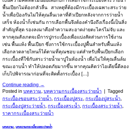
เป็นความคิดที่ดีไม่น้อยเลยกับการเลือกใช้กระเบื้องสระว่ายน้ำ
พื้นเปียกไม่ต้องกลัวลื่น สาเหตุที่ต้องมีกระเบื้องเฉพาะสระว่าย
น้ำเพื่อป้องกันไม่ให้คุณลื่นเวลาที่ตัวเปียกหลังจากการว่ายน้ำ
เสร็จ ห้องน้ำก็เช่นกัน การเลือกพื้นจึงต้องคำนึงถึงเรื่องนี้เป็นสิ่ง
สำคัญที่สุด รองลงมาคือทำความสะอาดง่ายตะไคร่ไม่จับ และ
หากคุณสังเกตจะมีการปูกระเบื้องเพื่อแบ่งสัดส่วนการใช้งาน
เช่น พื้นแห้ง พื้นเปียก ซึ่งการใช้กระเบื้องปูพื้นสำหรับพื้นแห้ง
เลือกลวดลายไหนก็ได้ตามที่คุณชอบ แต่สำหรับพื้นเปียกเลือก
กระเบื้องที่ใช้กับสระว่ายน้ำมาปูในห้องน้ำ เพื่อไม่ให้คุณลื่นล้ม
ขณะอาบน้ำ ทำให้ปลอดภัยมากขึ้น หากคุณคิดว่าไอเดียนี้ดีลอง
เก็บไปพิจารณาก่อนที่จะติดตั้งกระเบื้อง […]
Continue reading
→
Posted in
บทความ
,
บทความกระเบื้องสระว่ายน้ำ
|
Tagged
กระเบื้องขอบสระว่ายน้ำ
,
กระเบื้องปูสระ
,
กระเบื้องปูสระน้ำ
,
กระเบื้องปูสระว่ายน้ำ
,
กระเบื้องสระน้ำ
,
กระเบื้องสระว่ายน้ำ
,
ราคากระเบื้องสระว่ายน้ำ
บทความ
,
บทความกระเบื้องสระว่ายน้ำ