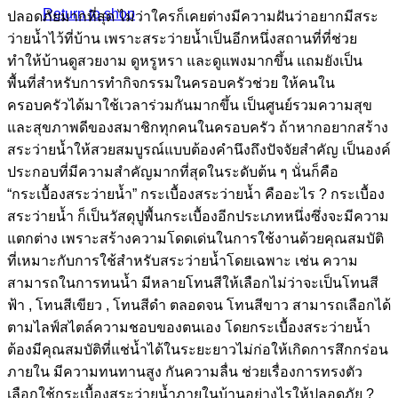
Return to shop
ปลอดภัยมากที่สุด ไม่ว่าใครก็เคยต่างมีความฝันว่าอยากมีสระ
ว่ายน้ำไว้ที่บ้าน เพราะสระว่ายน้ำเป็นอีกหนึ่งสถานที่ที่ช่วย
ทำให้บ้านดูสวยงาม ดูหรูหรา และดูแพงมากขึ้น แถมยังเป็น
พื้นที่สำหรับการทำกิจกรรมในครอบครัวช่วย ให้คนใน
ครอบครัวได้มาใช้เวลาร่วมกันมากขึ้น เป็นศูนย์รวมความสุข
และสุขภาพดีของสมาชิกทุกคนในครอบครัว ถ้าหากอยากสร้าง
สระว่ายน้ำให้สวยสมบูรณ์แบบต้องคำนึงถึงปัจจัยสำคัญ เป็นองค์
ประกอบที่มีความสำคัญมากที่สุดในระดับต้น ๆ นั่นก็คือ
“กระเบื้องสระว่ายน้ำ” กระเบื้องสระว่ายน้ำ คืออะไร ? กระเบื้อง
สระว่ายน้ำ ก็เป็นวัสดุปูพื้นกระเบื้องอีกประเภทหนึ่งซึ่งจะมีความ
แตกต่าง เพราะสร้างความโดดเด่นในการใช้งานด้วยคุณสมบัติ
ที่เหมาะกับการใช้สำหรับสระว่ายน้ำโดยเฉพาะ เช่น ความ
สามารถในการทนน้ำ มีหลายโทนสีให้เลือกไม่ว่าจะเป็นโทนสี
ฟ้า , โทนสีเขียว , โทนสีดำ ตลอดจน โทนสีขาว สามารถเลือกได้
ตามไลฟ์สไตล์ความชอบของตนเอง โดยกระเบื้องสระว่ายน้ำ
ต้องมีคุณสมบัติที่แช่น้ำได้ในระยะยาวไม่ก่อให้เกิดการสึกกร่อน
ภายใน มีความทนทานสูง กันความลื่น ช่วยเรื่องการทรงตัว
เลือกใช้กระเบื้องสระว่ายน้ำภายในบ้านอย่างไรให้ปลอดภัย ?