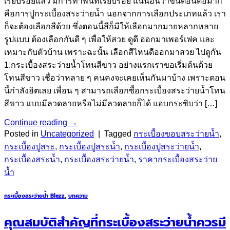
เรียบร้อยแล้ว มีการทำพื้นที่เรียบร้อย แน่นอนว่าขั้นตอนต่อมาก็
คือการปูกระเบื้องสระว่ายน้ำ นอกจากการเลือกประเภทแล้ว เรา
ก็จะต้องเลือกสีด้วย ซึ่งตอนนี้สีก็มีให้เลือกมากมายหลากหลาย
รูปแบบ ต้องเลือกกันดี ๆ เพื่อให้สวย ดูดี ออกมาเพอร์เฟค และ
เหมาะกับตัวบ้าน เพราะฉะนั้น เลือกสีไหนดีออกมาสวย ไปดูกัน
1.กระเบื้องสระว่ายน้ำโทนสีขาว อย่างแรกเราขอเริ่มต้นด้วย
โทนสีขาว เชื่อว่าหลาย ๆ คนคงจะเคยเห็นกันมาบ้าง เพราะตอน
นี้กำลังฮิตเลย เพื่อน ๆ สามารถเลือกซื้อกระเบื้องสระว่ายน้ำโทน
สีขาว แบบมีลวดลายหรือไม่มีลวดลายก็ได้ แอบกระซิบว่า […]
Continue reading
→
Posted in
Uncategorized
|
Tagged
กระเบื้องขอบสระว่ายน้ำ
,
กระเบื้องปูสระ
,
กระเบื้องปูสระน้ำ
,
กระเบื้องปูสระว่ายน้ำ
,
กระเบื้องสระน้ำ
,
กระเบื้องสระว่ายน้ำ
,
ราคากระเบื้องสระว่าย
น้ำ
กระเบื้องสระว่ายน้ำ Blezz
,
บทความ
คุณสมบัติสำคัญที่กระเบื้องสระว่ายน้ำควรมี