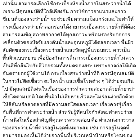
เท่านั้น สามารถเลือกใช้กระเบื้องห้องน้ำภายในสระว่ายน้ำได้
เพราะมีคุณสมบัติที่ใกล้เคียงกัน การใช้กาวยาแนวและกาว
ซีเมนต์ของสระว่ายน้ำ จะช่วยเพิ่มความแข็งแกร่งและไม่ทำให้
กระเบื้องสระว่ายน้ำลอกร่อนได้ง่าย กระเบื้องสระว่ายน้ำที่ดีต้อง
สามารถเผชิญสภาพอากาศได้ทุกสภาวะ พร้อมรองรับต่อการ
เคลื่อนตัวของปัจจัยแรงดันน้ำและอุณหภูมิได้ตลอดเวลา พื้นผิว
สัมผัสของกระเบื้องสระว่ายน้ำและวัสดุปูพื้นรอบสระ ควรเป็น
พื้นผิวแบบหยาบ เพื่อป้องกันการลื่น กระเบื้องสระว่ายน้ำไม่ควร
เป็นสีที่กลืนไปกับสีโดยรวมทั้งหมดของสระ เพราะอาจก่อให้เกิด
อันตรายต่อผู้ใช้งานได้ กระเบื้องสระว่ายน้ำที่ดี ควรมีคุณสมบัติ
ในการไม่ติดเชื้อรา ตะไคร่น้ำ และเชื้อโรคต่าง ๆ ได้ง่ายจนเกิน
ไป มีคุณสมบัติเด่นในเรื่องของการทำความสะอาดด้วยน้ำยาฆ่า
เชื้อไดตามปกติ โดยพื้นผิวไม่เสียหายเร็วและไม่ร่อนง่ายอีกด้วย
ให้สีสันหรือลวดลายที่มีความสดใสตลอดเวลา เรื่องควรรู้เกี่ยว
กับพื้นที่การทำสระว่ายน้ำ สำหรับผู้ที่สนใจกำลังจะทำสระว่าย
น้ำ หนึ่งในเรื่องสำคัญที่คุณควรตรวจสอบ คือ ตำแหน่งการวาง
ของสระว่ายน้ำที่ควรอยู่ในจุดที่เหมาะสม เช่น การอยู่ในจุดที่
สามารถมองเห็นได้ง่ายจากพื้นที่บริเวณหน้าบ้านหรือโซนของ