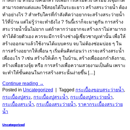
กำลังกาย หรือบางคนก็สร้างเพื่อการเสริมดวง เสริมฮวงจุ้ยก็ได้
สามารถตกแต่งและใช้สอยได้ในระยะยาว สร้างสระว่ายน้ำ ต้อง
ทำอย่างไร ? สำหรับใครที่กำลังคิดว่าอยากจะสร้างสระว่ายน้ำ
ไว้ที่บ้าน แต่ไม่รู้ว่าจะทำยังไง ? วันนี้เราก็จะมาดูกัน การสร้าง
สระว่ายน้ำนั้นไม่ยาก แต่ถ้าหากว่าอยากจะสร้างเราไม่สามารถ
ทำได้ด้วยตัวเอง ควรจะมีการจ้างช่างผู้เชี่ยวชาญเท่านั้น เพื่อให้
สร้างออกมาแล้วใช้งานได้แบบครบ จบ ไม่ต้องซ่อมบ่อย ๆ ใน
การสร้างอยากให้เพื่อน ๆ เริ่มต้นคิดก่อนว่า เราจะสร้างสระน้ำ
เพื่ออะไร ? เช่น สร้างให้เด็ก ๆ ในบ้าน, สร้างเพื่อออกกำลังกาย,
สร้างเพื่อฮวงจุ้ย หรือ การสร้างเพื่อความสวยงามเป็นต้น เพราะ
จะทำให้ขั้นตอนในการสร้างสระนั้นง่ายขึ้น […]
Continue reading
→
Posted in
Uncategorized
|
Tagged
กระเบื้องขอบสระว่ายน้ำ
,
กระเบื้องปูสระ
,
กระเบื้องปูสระน้ำ
,
กระเบื้องปูสระว่ายน้ำ
,
กระเบื้องสระน้ำ
,
กระเบื้องสระว่ายน้ำ
,
ราคากระเบื้องสระว่าย
น้ำ
Uncategorized