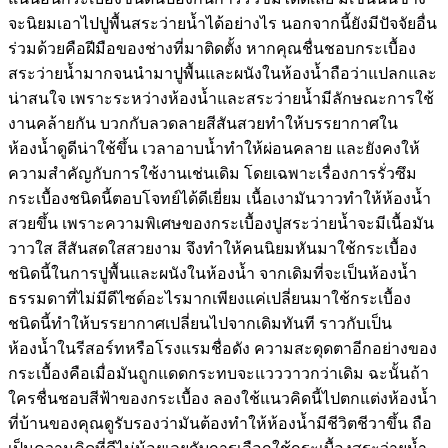
จะนิยมเอาไปปูพื้นสระว่ายน้ำได้อย่างไร นอกจากนี้ยังมีปัจจัยอื่น
ร่วมด้วยคือฝีมือของช่างที่มาติดตั้ง หากคุณชื่นชอบกระเบื้อง
สระว่ายน้ำมากจนนำมาปูพื้นและผนังในห้องน้ำถือว่าแปลกและ
น่าสนใจ เพราะระหว่างห้องน้ำและสระว่ายน้ำมีลักษณะการใช้
งานคล้ายกัน บวกกับลวดลายสีสันสวยทำให้บรรยากาศใน
ห้องน้ำดูดีน่าใช้ขึ้น เวลาอาบน้ำทำให้ผ่อนคลาย และยังคงให้
ความสำคัญกับการใช้งานเช่นเดิม โดยเฉพาะเรื่องการรั่วซึม
กระเบื้องชนิดนี้ตอบโจทย์ได้ดีเยี่ยม เนื้อเงามันวาวทำให้ห้องน้ำ
สวยขึ้น เพราะความพิเศษของกระเบื้องปูสระว่ายน้ำจะมีเนื้อมัน
วาวใส สีสันสดใสสวยงาม จึงทำให้คนนิยมหันมาใช้กระเบื้อง
ชนิดนี้ในการปูพื้นและผนังในห้องน้ำ จากเดิมที่จะเป็นห้องน้ำ
ธรรมดาที่ไม่มีดีไซด์อะไรมากเพียงแค่เปลี่ยนมาใช้กระเบื้อง
ชนิดนี้ทำให้บรรยากาศเปลี่ยนไปจากเดิมทันที ราวกับเป็น
ห้องน้ำในรีสอร์ทหรือโรงแรมชื่อดัง ความสะดุดตาอีกอย่างของ
กระเบื้องคือเมื่อมันถูกแดดกระทบจะแวววาวกว่าเดิม ฉะนั้นถ้า
ใครชื่นชอบสีฟ้าของกระเบื้อง ลองใช้แนวคิดนี้ไปตกแต่งห้องน้ำ
ที่บ้านของคุณดูรับรองว่ามันต้องทำให้ห้องน้ำมีชีวิตชีวาขึ้น ถือ