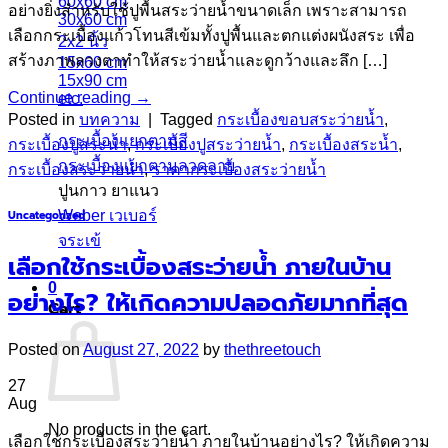
60x60 cm
อย่างยิ่งสำหรับใช้ปูพื้นสระว่ายน้ำขนาดเล็ก เพราะสามารถ
30x60 cm
เลือกกระเบื้องแก้วโทนสีเข้มทั้งปูพื้นและตกแต่งผนังสระ เพื่อ
2x2 นิ้ว
สร้างภาพลวงตาทำให้สระว่ายน้ำและดูกว้างและลึก […]
15x60 cm
15x90 cm
Continue reading
→
etc.
Posted in
บทความ
|
Tagged
กระเบื้องขอบสระว่ายน้ำ
,
กระเบื้องแยกตามสี
กระเบื้องปูสระน้ำ
,
กระเบื้องปูสระว่ายน้ำ
,
กระเบื้องสระน้ำ
,
กระเบื้องแยกตามลวดลาย
กระเบื้องสระว่ายน้ำ
,
ราคากระเบื้องสระว่ายน้ำ
ปูนกาว ยาแนว
Uncategorized
Weber เวเบอร์
จระเข้
เลือกใช้กระเบื้องสระว่ายน้ำ ภายในบ้าน
0
อย่างไร? ให้เกิดความปลอดภัยมากที่สุด
Cart
Posted on
August 27, 2022
by
thethreetouch
27
Aug
No products in the cart.
เลือกใช้กระเบื้องสระว่ายน้ำ ภายในบ้านอย่างไร? ให้เกิดความ