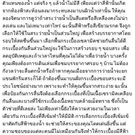
ตัวแทนของน้ำ แต่จริง ๆ แล้วน้ำไม่มีสี เพียงแต่ว่าสีฟ้านั้นเกิด
จากท้องฟ้าสะท้อนลงมากระทบลงมาบนผิวน้ำเท่านั้น ให้คุณ
ลองจิตนาการดูว่าถ้าสระว่ายน้ำเป็นสีแดหรือสีเหลืองคงไม่น่า
ลงเล่น และไม่เหมาะเท่าไหร่ ฉะนั้นสีฟ้าหรือสีเขียวมรกต จึงถูก
เลือกให้ใช้ในสระว่ายน้ำเป็นส่วนใหญ่ เพื่อสร้างบรรยากาศโดย
รอบให้สดชื่นขึ้นมา เลือกพื้นกระเบื้องเซลามิคช่วยกันลื่นได้ดี
กระเบื้องกันลื่นส่วนใหญ่จะใช้ในการสร้างรอบ ๆ ขอบสระ เพื่อ
ลดอุบัติเหตุและถ้าเวลาไหนที่คุณไม่ได้มาเพื่อว่ายน้ำ บางครั้ง
คุณเพียงต้องการเดินเล่นเพื่อชมบรรยากาศรอบ ๆ บ้าน ไม่ต้อง
กังวลว่าจะลื่นตกน้ำหรือถ้าหากคุณเมื่อยจากการว่ายน้ำจะยก
แขนพักริมสระก็ได้ ถ้าต้องขึ้นมาบนฝั่งกระเบื้องขอบสระจะมี
ประโยชน์อย่างมาก เพราะจะทำให้คุณขึ้นจากสระง่าย ฉะนั้น
เพื่อป้องกันการลื่นจึงต้องเลือกกระเบื้องที่เป็นเนื้อเซรามิคเคลือบ
กันลื่นและบางที่ใช้กระเบื้องเนื้อหยาบคล้ายเม็ดทราย ซึ่งก็เป็น
ตัวช่วยที่ดีเลยล่ะ ไม่เพียงเท่านี้ยังให้ความสวยงามในเวลา
เดียวกัน กระเบื้องที่สีเข้มทำให้มีมิติ การเลือกกระเบื้องสีเข้มเข้
มาตัดกับสีฟ้าของน้ำ จะช่วยให้สระของคุณโดดเด่นยิ่งขึ้น แต่
ความชอบของแต่ละคนมีไม่เหมือนกันจึงทำให้กระเบื้องมีสีฟ้า